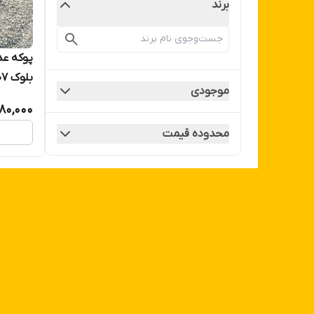
برند
پوکه عد
بلو
موجودی
#پوکه_
80,000
محدوده قیمت