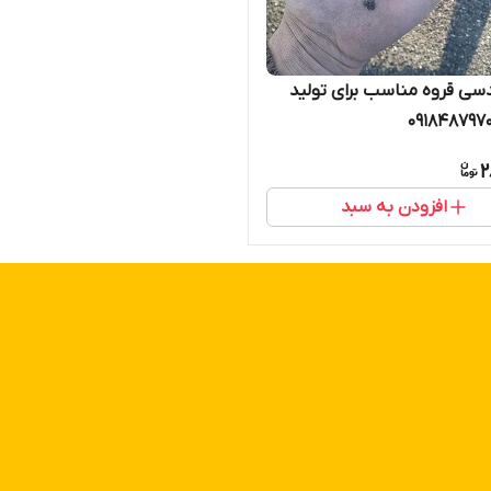
سی قروه مناسب برای تولید
ک ۰۹۱۸۴۸۷۹۷۰۷
فندقی#پوکه_بادامی#پوکه_عدسی#پوکه_نخودی#پوکه_قروه#پوک
2
افزودن به سبد