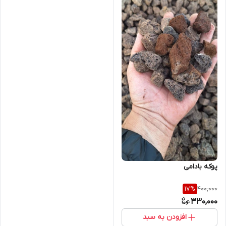
پوکه بادامی
400,000
17
%
330,000
افزودن به سبد