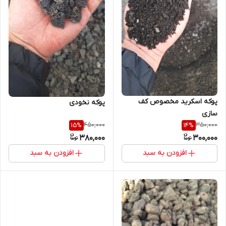
پوکه اسکرید مخصوص کف
پوکه نخودی
سازی
450,000
350,000
15
%
14
%
380,000
300,000
افزودن به سبد
افزودن به سبد