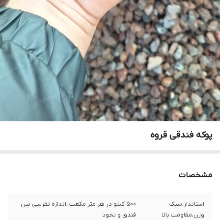
پوکه فندقی قروه
مشخصات
استاندار،سبک
۵۰۰ کیلو در هر متر مکعب ،اندازه تقریبی بین
وزن،مقاومت بالا
فندق و نخود