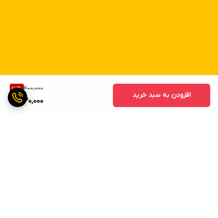
400,000
17
%
افزودن به سبد خرید
330,000
برگشت به بالا