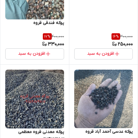
پوکه فندقی قروه
400,000
300,000
17
%
16
%
330,000
250,000
افزودن به سبد
افزودن به سبد
پوکه عدسی آحمد آباد قروه
پوکه معدنی قروه معظمی