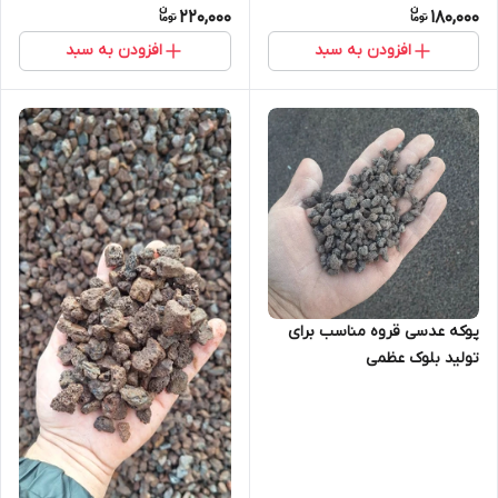
220,000
180,000
افزودن به سبد
افزودن به سبد
پوکه عدسی قروه مناسب برای
تولید بلوک عظمی
#پوکه_معدنی_قروه#پوکه_عدسی#صنعت_ساختمان
09184879707