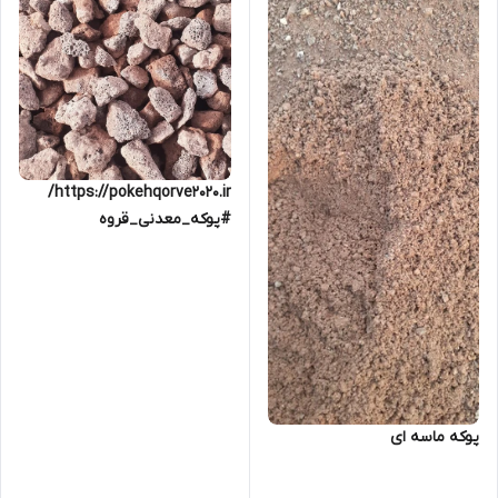
https://pokehqorve2020.ir/
#پوکه_معدنی_قروه
09184879707
پوکه ماسه ای