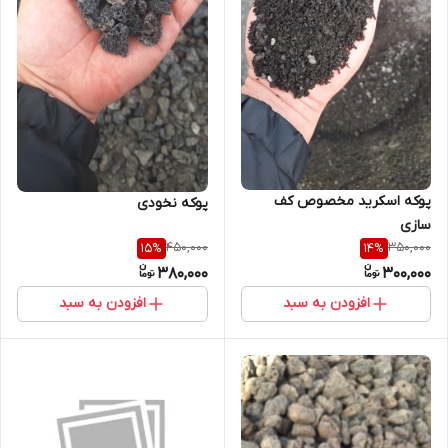
پوکه اسکرید مخصوص کف
پوکه نخودی
سازی
450,000
350,000
15
%
14
%
380,000
300,000
افزودن به سبد
افزودن به سبد