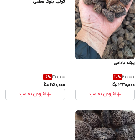
تولید بلوک عظمی
#پوکه_معدنی_قروه#پوکه_عدسی#
09184879707
پوکه بادامی
300,000
400,000
16
%
17
%
250,000
330,000
افزودن به سبد
افزودن به سبد